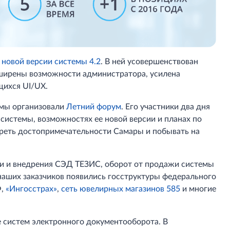
 новой версии системы 4.2
. В ней усовершенствован
сширены возможности администратора, усилена
щихся UI/UX.
 мы организовали
Летний форум
. Его участники два дня
 системы, возможностях ее новой версии и планах по
треть достопримечательности Самары и побывать на
жи и внедрения СЭД ТЕЗИС, оборот от продажи системы
 наших заказчиков появились госструктуры федерального
Ф,
«Ингосстрах»
,
сеть ювелирных магазинов 585
и многие
 систем электронного документооборота. В