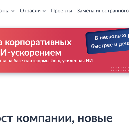
отка
Отрасли
Проекты
Замена иностранног
В несколько 
а корпоративных
быстрее и де
ИИ-ускорением
ка на базе платформы Jmix, усиленная ИИ
ост компании, новые