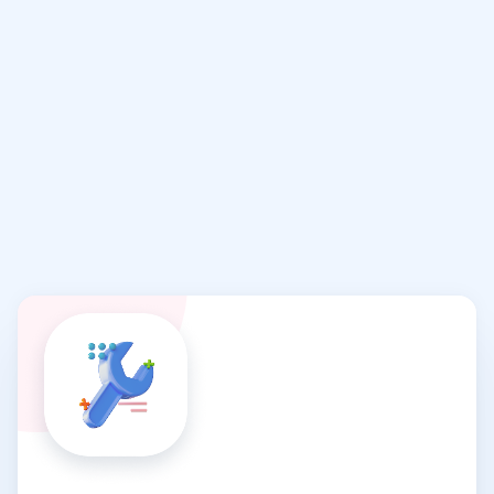
Преимущества
Jmix
для заказных
проектов