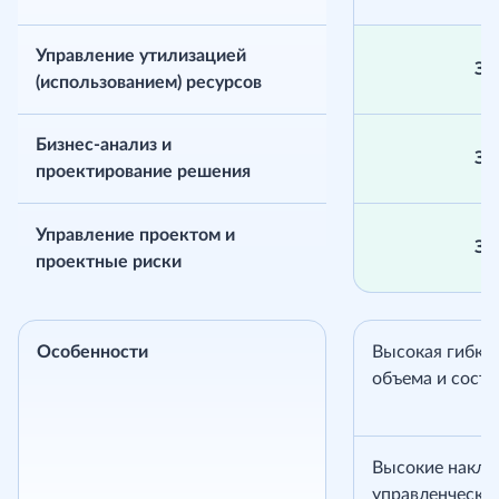
Управление утилизацией
За
(использованием) ресурсов
Бизнес-анализ и
За
проектирование решения
Управление проектом и
За
проектные риски
Особенности
Высокая гибко
объема и соста
Высокие накла
управленчески