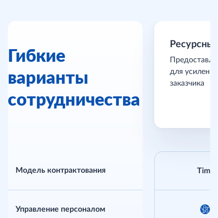
Ресурсный
Гибкие
Предоставле
варианты
для усилени
заказчика
сотрудничества
Модель контрактования
Time&
Управление персоналом