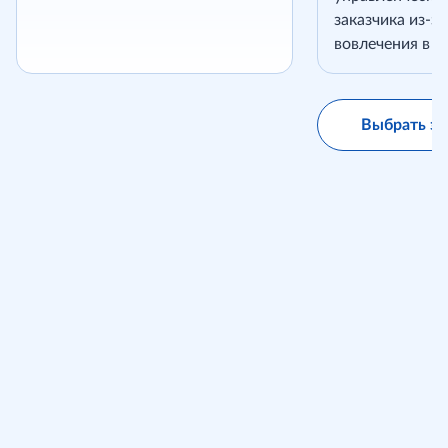
заказчика из-з
вовлечения в п
Выбрать эт
Проекты
заказной
разработки