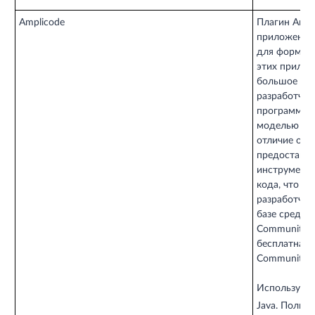
Amplicode
Плагин Ampl
приложений 
для формиро
этих прилож
большое кол
разработчик
программног
моделью про
отличие от 
предоставля
инструменто
кода, что сн
разработчик
базе среды с
Community Ed
бесплатная и
Community Ed
Используемы
Java. Полны