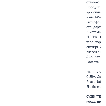
отличающего
Продукт пос
кроссплатфо
кода JAVA. 
интерфейса,
стандартам 
"Системы уп
"ТЕЗИС" про
территории 
октября 201
внесен в го
ЭВМ, что по
Роспатента 
Используемы
CUBA, Vaadin,
React Native,
Elasticsearc
СУДЗ "ТЕЗИС
исходящей к