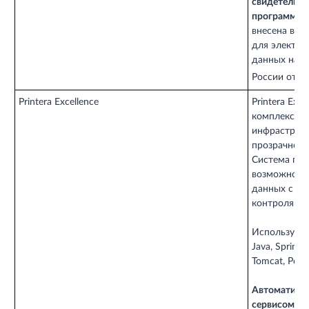
свидетельст
программ дл
внесена в Е
для электро
данных на о
0
России от
Printera Excellence
Printera Exc
комплексног
инфраструкт
прозрачност
Система пре
возможносте
данных с ус
контроля за
Используемы
Java, Spring,
Tomcat, Post
Автоматизир
сервисом печа