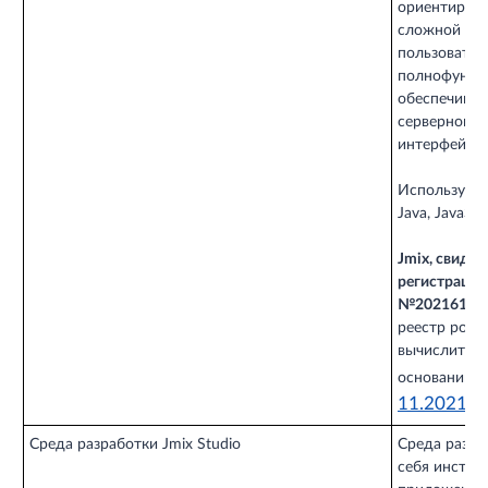
ориентирова
сложной мо
пользовател
полнофункци
обеспечивае
серверной ча
интерфейса 
Используемы
Java, JavaScr
Jmix, свиде
регистраци
№2021615174
реестр росс
вычислитель
основании П
11.2021 
Среда разработки Jmix Studio
Среда разра
себя инстру