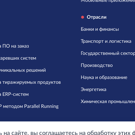
Мобильные приложени
Отрасли
Банки и финансы
Транспорт и логистика
 ПО на заказ
Государственный секто
таревших систем
Производство
уникальных решений
Наука и образование
а тиражируемых продуктов
Энергетика
а ERP-систем
Химическая промышлен
 методом Parallel Running
ь на сайте, вы соглашаетесь на обработку этих 