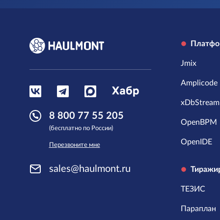
Платфо
Jmix
Amplicode
xDbStream
8 800 77 55 205
OpenBPM
(бесплатно по России)
OpenIDE
Перезвоните мне
sales@haulmont.ru
Тиражи
ТЕЗИС
Параплан