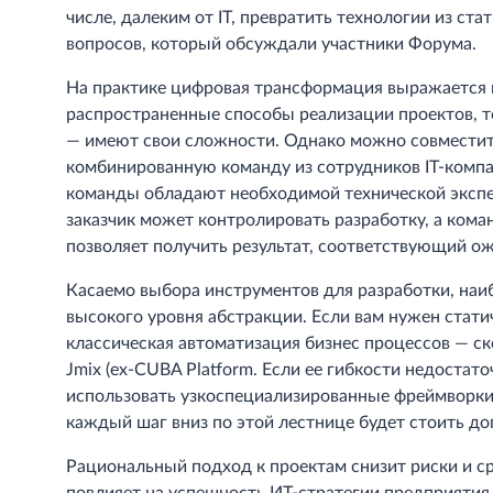
числе, далеким от IT, превратить технологии из ста
вопросов, который обсуждали участники Форума.
На практике цифровая трансформация выражается в
распространенные способы реализации проектов, то
— имеют свои сложности. Однако можно совместить
комбинированную команду из сотрудников IT-компан
команды обладают необходимой технической экспе
заказчик может контролировать разработку, а коман
позволяет получить результат, соответствующий о
Касаемо выбора инструментов для разработки, наи
высокого уровня абстракции. Если вам нужен стати
классическая автоматизация бизнес процессов — с
Jmix (ex-CUBA Platform. Если ее гибкости недостат
использовать узкоспециализированные фреймворки д
каждый шаг вниз по этой лестнице будет стоить до
Рациональный подход к проектам снизит риски и ср