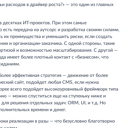
тьи расходов в драйвер роста?» — это один из главных
 десятках ИТ-проектов. При этом самые
 есть передача на аутсорс и разработка своими силами,
 их преимущества и уменьшить риски, если создать
ии и организации-заказчика. С одной стороны, такие
ртизой и возможностью масштабирования. С другой —
да имеет более плотный контакт с «бизнесом», что
жиданиям.
более эффективная стратегия — движение от более
ческий сайт, подойдет любая CMS, если нужна
корее всего подойдет высокоуровневый фреймворк типа
очно — можно спуститься еще на ступеньку ниже и
ля решения отдельных задач: ORM, UI, и т.д. Но
полнительных времени и денег.
оки реализации в разы — что безусловно благотворно