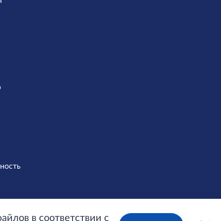
я
р
ность
файлов в соответствии с