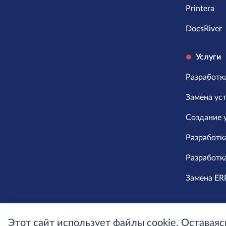
Printera
DocsRiver
Услуги
Разработка
Замена ус
Создание 
Разработк
Разработк
Замена ERP
Этот сайт использует файлы cookie. Оставаяс