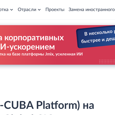
отка
Отрасли
Проекты
Замена иностранног
В несколько 
а корпоративных
быстрее и де
ИИ-ускорением
ка на базе платформы Jmix, усиленная ИИ
-CUBA Platform) на