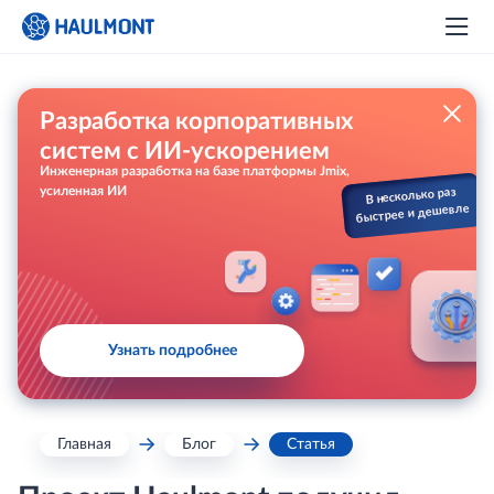
Разработка корпоративных
систем с ИИ-ускорением
Инженерная разработка на базе платформы Jmix,
усиленная ИИ
В несколько раз
быстрее и дешевле
Узнать подробнее
Главная
Блог
Статья