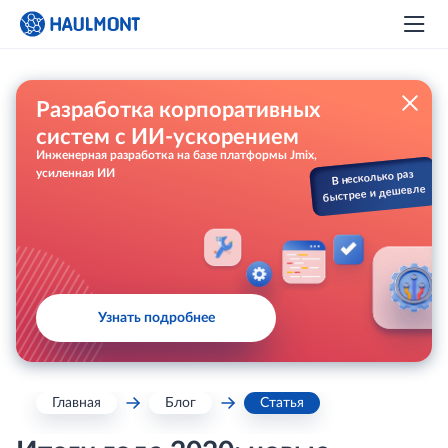
Разработка корпоративных
систем с ИИ-ускорением
Инженерная разработка на базе платформы Jmix,
усиленная ИИ
В несколько раз
быстрее и дешевле
Узнать подробнее
Главная
Блог
Статья