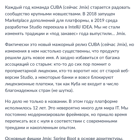
Каждый год команда CUBA (сейчас Jmix) старается радовать
сообщество крупными новшествами. В 2018 запущен
Marketplace дополнений для платформы, в 2019 среда
разработки Studio переехала в IntelliJ IDEA. Мы не стали
изменять традиции и «под занавес» года выпустили… Jmix.
Фактически это новый мажорный релиз CUBA (сейчас Jmix), но
изменения в нем настолько существенны, что продукту
решили дать новое имя. А заодно избавиться от багажа
ассоциаций со старым: кто-то до сих пор помнит о
проприетарной лицензии, кто-то воротит нос от старой веб-
версии Studio, а некоторые банки и вовсе блокируют
лицензионные платежи, так как Куба не входит в число
благонадежных стран (не шутка).
Но дело не только в названии. В этом году платформе
исполнилось 12 лет. Это невероятно много для мира IT. Мы
постоянно модернизировали фреймворк, но пришло время
переписать все с нуля в соответствии с современными
трендами и накопленным опытом.
Основные фишки Jmix: Spring Boot в основе архитектуры,