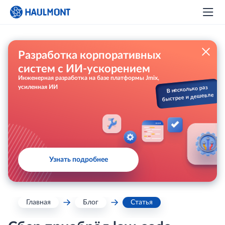
Разработка корпоративных
систем с ИИ-ускорением
Инженерная разработка на базе платформы Jmix,
усиленная ИИ
В несколько раз
быстрее и дешевле
Узнать подробнее
Главная
Блог
Статья