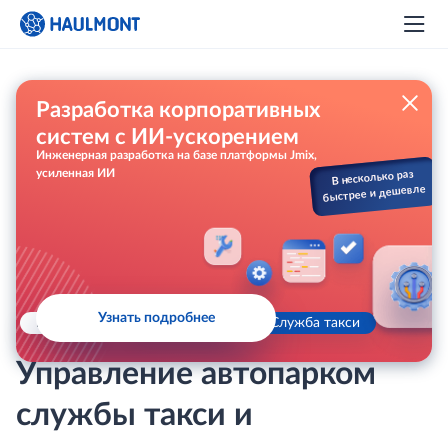
Разработка корпоративных
систем с ИИ-ускорением
Инженерная разработка на базе платформы Jmix,
усиленная ИИ
В несколько раз
быстрее и дешевле
Узнать подробнее
Главная
Проекты
Cлужба такси
Управление автопарком
службы такси и